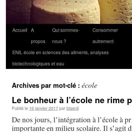
Aller
Accueil
A
Qui sommes-
Consommer
au
propos
nous ?
autrement
contenu
ENIL école en sciences des aliments, analyses
biotechnologiques et eau
école
Archives par mot-clé :
Le bonheur à l’école ne rime 
Publié le
16 janvier 2017
par
btsenil
De nos jours, l’intégration à l’école à p
importante en milieu scolaire. Il s’agit d