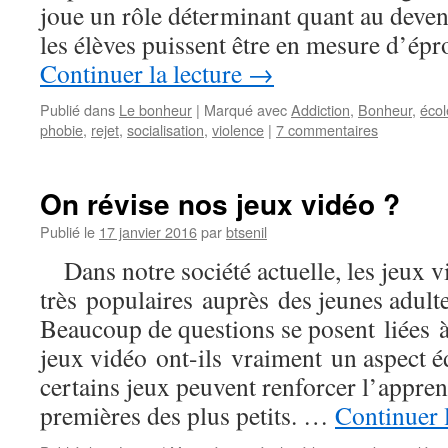
joue un rôle déterminant quant au deveni
les élèves puissent être en mesure d’ép
Continuer la lecture
→
Publié dans
Le bonheur
|
Marqué avec
Addiction
,
Bonheur
,
écol
phobie
,
rejet
,
socialisation
,
violence
|
7 commentaires
On révise nos jeux vidéo ?
Publié le
17 janvier 2016
par
btsenil
Dans notre société actuelle, les jeux v
très populaires auprès des jeunes adulte
Beaucoup de questions se posent liées à l
jeux vidéo ont-ils vraiment un aspect é
certains jeux peuvent renforcer l’appren
premières des plus petits. …
Continuer 