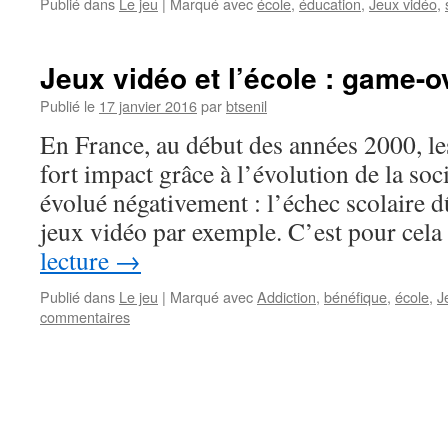
Publié dans
Le jeu
|
Marqué avec
école
,
éducation
,
Jeux vidéo
,
Jeux vidéo et l’école : game-o
Publié le
17 janvier 2016
par
btsenil
En France, au début des années 2000, le
fort impact grâce à l’évolution de la so
évolué négativement : l’échec scolaire d
jeux vidéo par exemple. C’est pour cel
lecture
→
Publié dans
Le jeu
|
Marqué avec
Addiction
,
bénéfique
,
école
,
J
commentaires