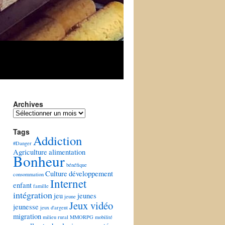
Archives
Archives
Tags
Addiction
#Danger
Agriculture
alimentation
Bonheur
bénéfique
Culture
développement
consommation
Internet
enfant
famille
intégration
jeu
jeunes
jeune
Jeux vidéo
jeunesse
jeux d'argent
migration
milieu rural
MMORPG
mobilité