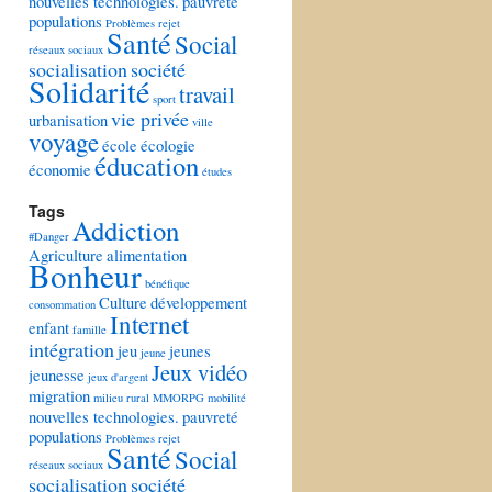
nouvelles technologies.
pauvreté
populations
Problèmes
rejet
Santé
Social
réseaux sociaux
socialisation
société
Solidarité
travail
sport
vie privée
urbanisation
ville
voyage
école
écologie
éducation
économie
études
Tags
Addiction
#Danger
Agriculture
alimentation
Bonheur
bénéfique
Culture
développement
consommation
Internet
enfant
famille
intégration
jeu
jeunes
jeune
Jeux vidéo
jeunesse
jeux d'argent
migration
milieu rural
MMORPG
mobilité
nouvelles technologies.
pauvreté
populations
Problèmes
rejet
Santé
Social
réseaux sociaux
socialisation
société