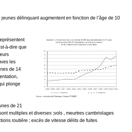
jeunes délinquant augmentent en fonction de l’âge de 10
représentent
st-à-dire que
ieurs
uves les
unes de 14
entation,
qui plonge
eunes de 21
 sont multiples et diverses ;vols , meurtres cambriolages
actions routière ; excès de vitesse délits de fuites