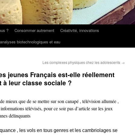
ous ?
Consommer autrement
Créativité, innovations
 analyses biotechnologiques et eau
Les complexes physiques chez les adolescents
→
s jeunes Français est-elle réellement
t à leur classe sociale ?
de mieux que de se mettre sur son canapé , télévision allumée ,
informations télévisés, pour ce soir pas d’article sur les jeux
eunes délinquants
quance , les vols en tous genres et les cambriolages se