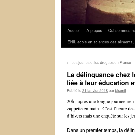
Accueil
A propos
Qui sommes-n
Aller
ENIL école en sciences des aliments,
au
contenu
←
Les jeunes et les drogues en France
La délinquance chez le
liée à leur éducation e
Publié le
21 janvier 2018
par
btsenil
20h , après une longue journée rien 
zappette en main . C’est l’heure des 
d’hivers mais une enquête sur les j
Dans un premier temps, la délin