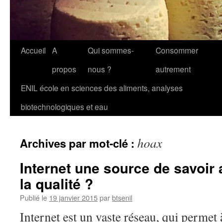
Aller
Accueil
A
Qui sommes-
Consommer
au
propos
nous ?
autrement
contenu
ENIL école en sciences des aliments, analyses
biotechnologiques et eau
hoax
Archives par mot-clé :
Internet une source de savoir 
la qualité ?
Publié le
19 janvier 2015
par
btsenil
Internet est un vaste réseau, qui permet